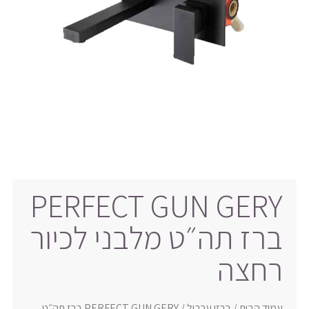
PERFECT GUN GERY
ברז תה״ט מלבני לכיור
רחצה
עמוד הבית
/
ברזי ערבול
/ PERFECT GUN GERY ברז תה״ט