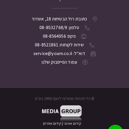
כתובת: רח' הבטיחות 18, אשדוד
טלפון: 08-8532768/9
פקס: 08-8564056
שירות לקוחות: 08-8521861
דוא"ל: service@yoam.co.il
עמוד הפייסבוק שלנו
© כל הזכויות שמורות ליועם 1990 בע"מ
קידום אורגני
|
קידום אתרים