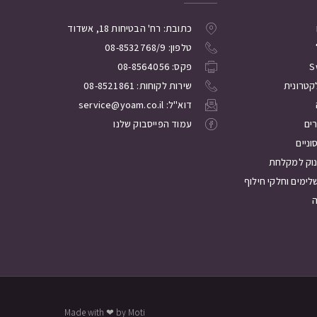
כתובת: רח' הבטיחות 18, אשדוד
טלפון: 08-8532768/9
S
פקס: 08-8564056
קטרונית
שירות לקוחות: 08-8521861
דוא"ל: service@yoam.co.il
רים
עמוד הפייסבוק שלנו
ניים
נוק למקלחת
לימים וחלקי חילוף
Made with ❤ by Moti