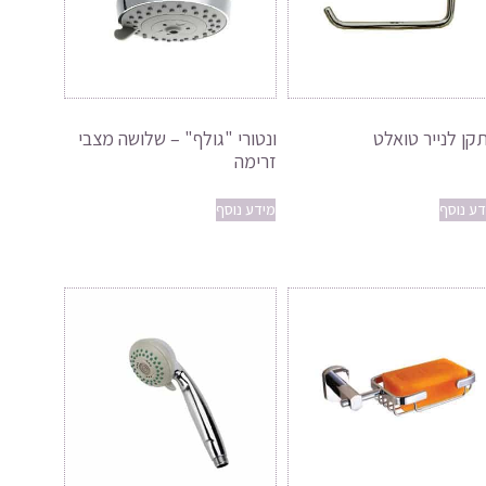
קן לנייר טואלט
ונטורי "גולף" – שלושה מצבי
זרימה
דע נוסף
מידע נוסף