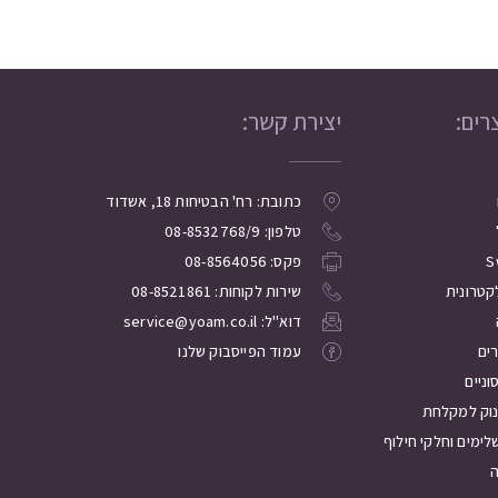
רים:
יצירת קשר:
כתובת: רח' הבטיחות 18, אשדוד
טלפון: 08-8532768/9
S
פקס: 08-8564056
קטרונית
שירות לקוחות: 08-8521861
דוא"ל: service@yoam.co.il
רים
עמוד הפייסבוק שלנו
ניים
נוק למקלחת
לימים וחלקי חילוף