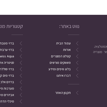
נווט באתר:
קטגוריות מוצ
עמוד הבית
ברזי מטבח
אודות
ברזי ערבול
ר מוצריה
קטלוג המוצרים
wiss Aqua
משווקים מורשים
סניטריה אל
בלוג טיפים ומידע
ברזי סוללה
דברו איתנו
ברזי מים ק
ברזים אלכסו
מערכות פי
תקנון האתר
אביזרים מש
מיכלי הדחה