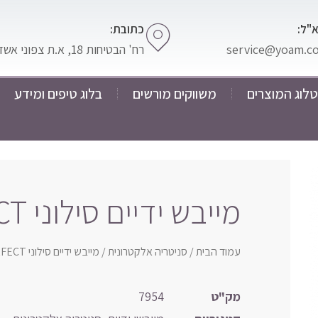
"ל:
כתובת:
service@yoam.co.
רח' הבטיחות 18, א.ת צפוני אשדוד
לוג המוצרים
משווקים מורשים
בלוג טיפים ומידע
מייבש ידיים סילוני PERFECT לבן
עמוד הבית
/
סניטריה אלקטרונית
/ מייבש ידיים סילוני PERFECT לבן
מק"ט
7954