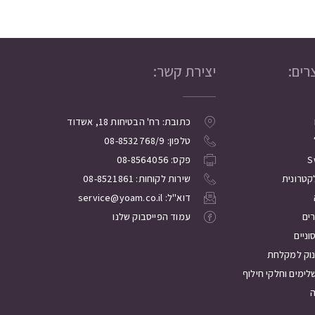
רים:
יצירת קשר:
כתובת: רח' הבטיחות 18, אשדוד
טלפון: 08-8532768/9
S
פקס: 08-8564056
קטרונית
שירות לקוחות: 08-8521861
דוא"ל: service@yoam.co.il
רים
עמוד הפייסבוק שלנו
ניים
נוק למקלחת
לימים וחלקי חילוף