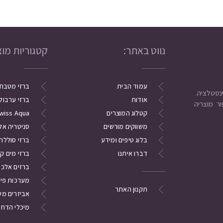
נווט באתר:
קטגוריות מוצ
עמוד הבית
ברזי מטבח
אודות
ברזי ערבול
ר מוצריה
קטלוג המוצרים
wiss Aqua
משווקים מורשים
סניטריה אל
בלוג טיפים ומידע
ברזי סוללה
דברו איתנו
ברזי מים ק
ברזים אלכסו
מערכות פי
תקנון האתר
אביזרים מש
מיכלי הדחה