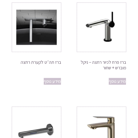
ברז פרח לכיור רחצה – ניקל
ברז תה״ט לקערת רחצה
מוברש + שחור
מידע נוסף
מידע נוסף