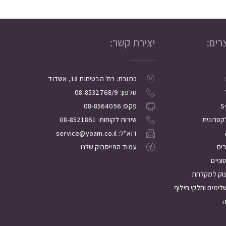
רים:
יצירת קשר:
כתובת: רח' הבטיחות 18, אשדוד
טלפון: 08-8532768/9
S
פקס: 08-8564056
קטרונית
שירות לקוחות: 08-8521861
דוא"ל: service@yoam.co.il
רים
עמוד הפייסבוק שלנו
ניים
נוק למקלחת
לימים וחלקי חילוף