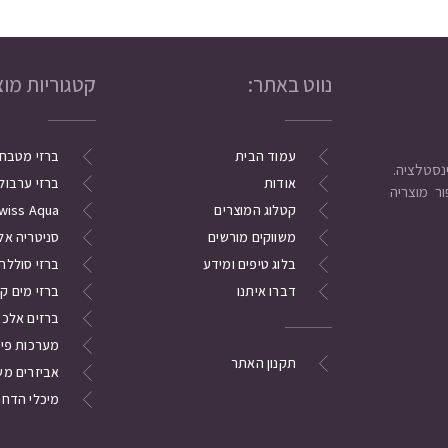
נווט באתר:
קטגוריות מוצ
עמוד הבית
ברזי מטבח
אודות
ברזי ערבול
ר מוצריה
קטלוג המוצרים
wiss Aqua
משווקים מורשים
סניטריה אל
בלוג טיפים ומידע
ברזי סוללה
דברו איתנו
ברזי מים ק
ברזים אלכסו
מערכות פי
תקנון האתר
אביזרים מש
מיכלי הדחה