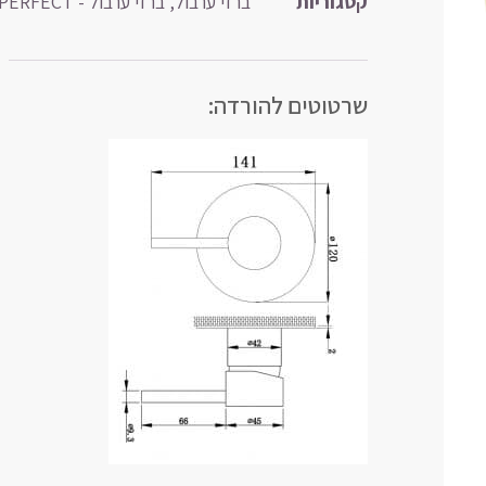
קטגוריות
ברזי ערבול
,
ברזי ערבול - PERFECT
שרטוטים להורדה: