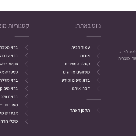
נווט באתר:
קטגוריות מוצ
עמוד הבית
ברזי מטבח
אודות
ברזי ערבול
ר מוצריה
קטלוג המוצרים
wiss Aqua
משווקים מורשים
סניטריה אל
בלוג טיפים ומידע
ברזי סוללה
דברו איתנו
ברזי מים ק
ברזים אלכסו
מערכות פי
תקנון האתר
אביזרים מש
מיכלי הדחה