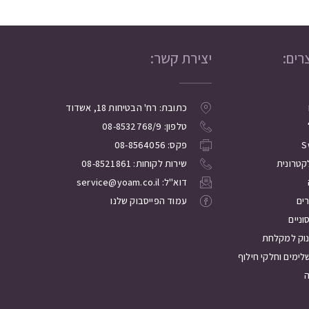
רים:
יצירת קשר:
כתובת: רח' הבטיחות 18, אשדוד
טלפון: 08-8532768/9
S
פקס: 08-8564056
קטרונית
שירות לקוחות: 08-8521861
דוא"ל: service@yoam.co.il
רים
עמוד הפייסבוק שלנו
ניים
נוק למקלחת
לימים וחלקי חילוף