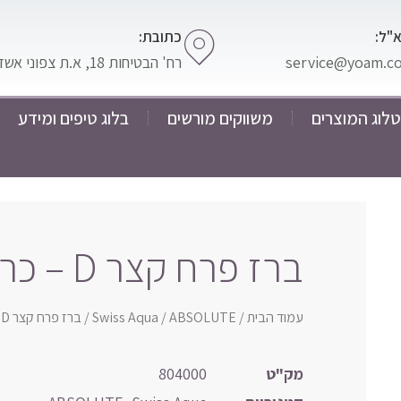
"ל:
כתובת:
service@yoam.co.
רח' הבטיחות 18, א.ת צפוני אשדוד
לוג המוצרים
משווקים מורשים
בלוג טיפים ומידע
ברז פרח קצר D – כרום
עמוד הבית
/
ABSOLUTE
/
Swiss Aqua
/ ברז פרח קצר D – כרום
מק"ט
804000