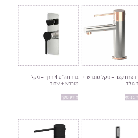
ז פרח קצר – ניקל מוברש +
ברז תה״ט 4 דרך – ניקל
ז גולד
מוברש + שחור
דע נוסף
מידע נוסף