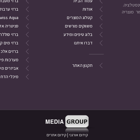
עמוד הבית
ברזי מטבח
אודות
ברזי ערבול
ר מוצריה
קטלוג המוצרים
wiss Aqua
משווקים מורשים
סניטריה אל
בלוג טיפים ומידע
ברזי סוללה
דברו איתנו
ברזי מים ק
ברזים אלכסו
מערכות פי
תקנון האתר
אביזרים מש
מיכלי הדחה
קידום אורגני
|
קידום אתרים