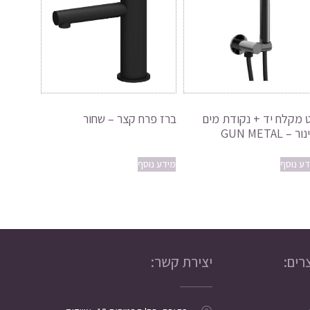
 מקלח יד + נקודת מים
ברז פרח קצר – שחור
ר – GUN METAL
דע נוסף
מידע נוסף
רים:
יצירת קשר: