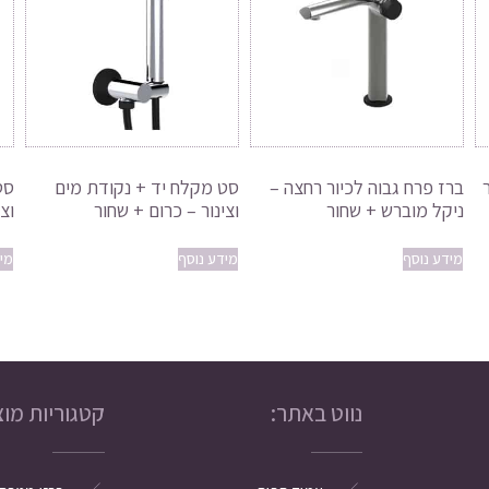
ברז פרח גבוה לכיור רחצה –
סט מקלח יד + נקודת מים
סט
ניקל מוברש + שחור
וצינור – כרום + שחור
וצינו
מידע נוסף
מידע נוסף
מי
נווט באתר:
קטגוריות מוצ