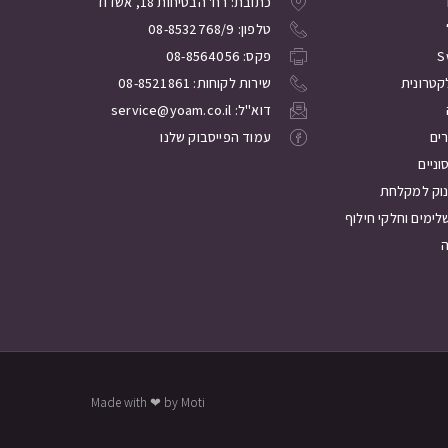
כתובת: רח' הבטיחות 18, אשדוד
טלפון: 08-8532768/9
S
פקס: 08-8564056
קטרונית
שירות לקוחות: 08-8521861
דוא"ל: service@yoam.co.il
רים
עמוד הפייסבוק שלנו
ניים
נוק למקלחת
לימים וחלקי חילוף
Made with ❤ by Moti