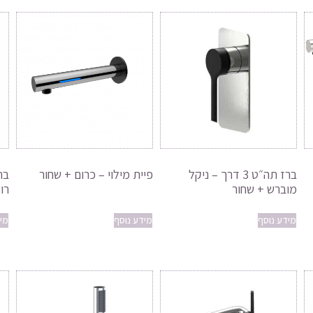
ברז תה״ט 3 דרך – ניקל
פיית מילוי – כרום + שחור
בר
מוברש + שחור
רו
מידע נוסף
מידע נוסף
מי