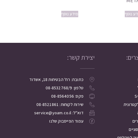
MET
דע נוסף
מידע נוסף
רים:
יצירת קשר:
כתובת: רח' הבטיחות 18, אשדוד
טלפון: 08-8532768/9
S
פקס: 08-8564056
קטרונית
שירות לקוחות: 08-8521861
דוא"ל: service@yoam.co.il
רים
עמוד הפייסבוק שלנו
ניים
נוק למקלחת