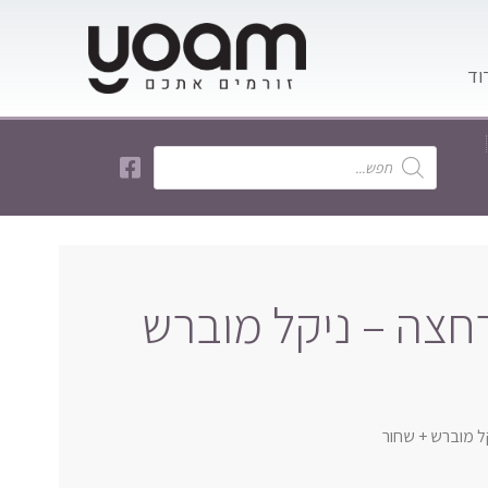
רחצה – ניקל מוברש
קל מוברש + שחור