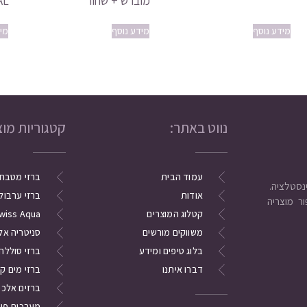
מוברש + שחור
AL
מידע נוסף
מידע נוסף
מי
נווט באתר:
קטגוריות מוצ
עמוד הבית
ברזי מטבח
אודות
ברזי ערבול
ר מוצריה
קטלוג המוצרים
wiss Aqua
משווקים מורשים
סניטריה אל
בלוג טיפים ומידע
ברזי סוללה
דברו איתנו
ברזי מים ק
ברזים אלכסו
מערכות פי