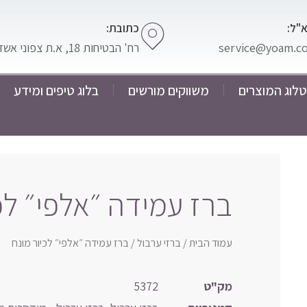
"ל:
כתובת:
service@yoam.co.
רח' הבטיחות 18, א.ת צפוני אשדוד
לוג המוצרים
משווקים מורשים
בלוג טיפים ומידע
ברז עמידה ״אלפי״ לכ
עמוד הבית
/
ברזי ערבול
/ ברז עמידה ״אלפי״ לכיור מונח
מק"ט
5372