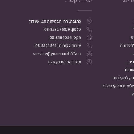
כתובת: רח' הבטיחות 18, אשדוד
טלפון: 08-8532768/9
S
פקס: 08-8564056
קטרונית
שירות לקוחות: 08-8521861
דוא"ל: service@yoam.co.il
רים
עמוד הפייסבוק שלנו
ניים
נוק למקלחת
לימים וחלקי חילוף