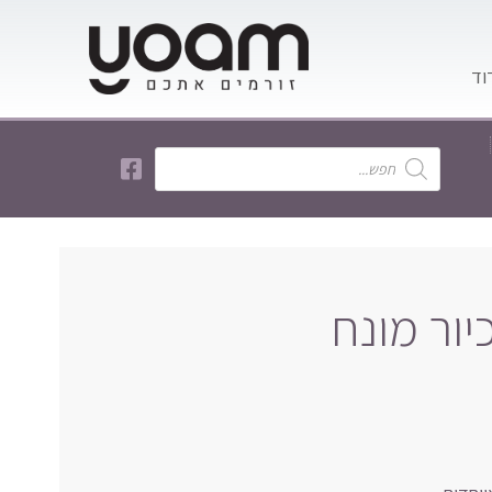
יור מונח