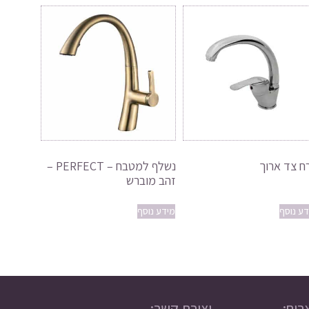
ח צד ארוך
נשלף למטבח – PERFECT –
זהב מוברש
דע נוסף
מידע נוסף
רים:
יצירת קשר: