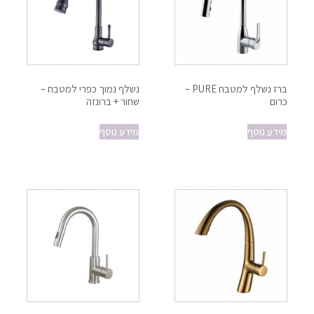
ברז נשלף למטבח PURE –
נשלף נמוך כפרי למטבח –
כרום
שחור + ברונזה
מידע נוסף
מידע נוסף